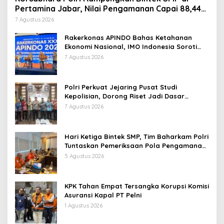
Pertamina Jabar, Nilai Pengamanan Capai 88,44
Persen
7 Agustus 2026
Rakerkonas APINDO Bahas Ketahanan
Ekonomi Nasional, IMO Indonesia Soroti
Pentingnya Kolaborasi Lintas Sektor
7 Agustus 2026
Polri Perkuat Jejaring Pusat Studi
Kepolisian, Dorong Riset Jadi Dasar
Kebijakan dan Inovasi
7 Agustus 2026
Hari Ketiga Bintek SMP, Tim Baharkam Polri
Tuntaskan Pemeriksaan Pola Pengamanan
Pertamina Patra Niaga Jabar
5 Agustus 2026
KPK Tahan Empat Tersangka Korupsi Komisi
Asuransi Kapal PT Pelni
1 Agustus 2026