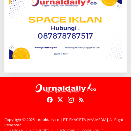
Copyright © 2025 Jurnaldaily.co | PT. EKACIPTA JAYA MEDIA| All Right
Reserved.
Redaksi
Copyright
Disclaimer
Kode Etik