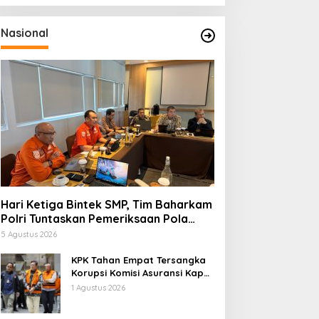
Nasional
Hari Ketiga Bintek SMP, Tim Baharkam
Polri Tuntaskan Pemeriksaan Pola
Pengamanan Pertamina Patra Niaga
5 Agustus 2026
Jabar
KPK Tahan Empat Tersangka
Korupsi Komisi Asuransi Kapal
PT Pelni
1 Agustus 2026