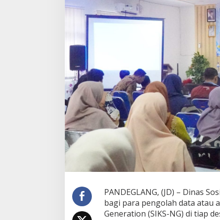
b
u
p
a
t
e
n
P
a
n
d
e
g
l
a
n
g
P
e
r
b
a
PANDEGLANG, (JD) – Dinas So
i
bagi para pengolah data atau a
k
Generation (SIKS-NG) di tiap d
i