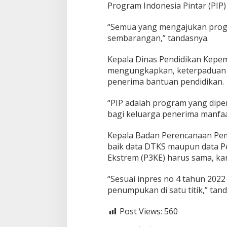
Program Indonesia Pintar (PIP)
m
P
K
“Semua yang mengajukan progra
H
sembarangan,” tandasnya.
Kepala Dinas Pendidikan Kepem
mengungkapkan, keterpaduan d
penerima bantuan pendidikan.
“PIP adalah program yang dip
bagi keluarga penerima manfaa
Kepala Badan Perencanaan Pe
baik data DTKS maupun data 
Ekstrem (P3KE) harus sama, ka
“Sesuai inpres no 4 tahun 202
penumpukan di satu titik,” tan
Post Views:
560