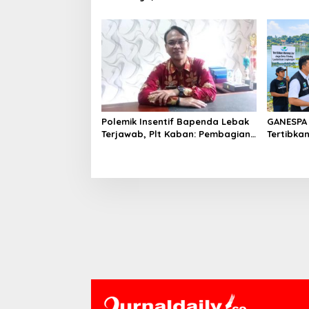
Peran Pegawai Staf BNK
WARGA B
Polemik Insentif Bapenda Lebak
GANESPA 
Terjawab, Plt Kaban: Pembagian
Tertibka
Berdasarkan KPI dan SK Bupati
Bantaran