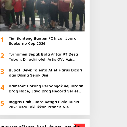
1
Tim Banteng Banten FC Incar Juara
Soekarno Cup 2026
2
Turnamen Sepak Bola Antar RT Desa
Taban, Dihadiri oleh Artis OVJ Azis
Gagap, RT 001 Raih Kemenangan
3
Bupati Dewi: Talenta Atlet Harus Dicari
dan Dibina Sejak Dini
4
Bamsoet Dorong Perbanyak Kejuaraan
Drag Race, Java Drag Record Series
2026 Jadi Ajang Pembinaan Talenta
5
Muda
Inggris Raih Juara Ketiga Piala Dunia
2026 Usai Taklukkan Prancis 6-4