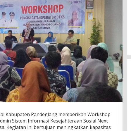
Fenomena “Dascomology” Dinilai
Cerminkan Pentingnya Komunikasi
sial Kabupaten Pandeglang memberikan Workshop
Politik dalam Menjaga
Di Politik
|
5 Juli 2026
dmin Sistem Informasi Kesejahteraan Sosial Next
Kepercayaan Publik
esa. Kegiatan ini bertujuan meningkatkan kapasitas