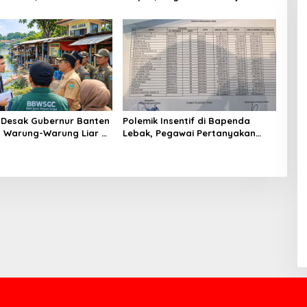
INAAN KASUS TERORISME
Siaga Hadapi Musim Kemarau
Desak Gubernur Banten
Polemik Insentif di Bapenda
n Warung-Warung Liar di
Lebak, Pegawai Pertanyakan
 Setu Ciledug Pamulang
Keadilan Pembagian