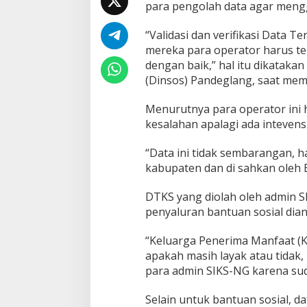
para pengolah data agar mengga
D
a
t
“Validasi dan verifikasi Data T
a
mereka para operator harus t
P
dengan baik,” hal itu dikatakan
e
(Dinsos) Pandeglang, saat memb
n
e
r
Menurutnya para operator ini h
i
kesalahan apalagi ada intevensi
m
a
“Data ini tidak sembarangan, h
B
kabupaten dan di sahkan oleh B
a
n
t
DTKS yang diolah oleh admin S
u
penyaluran bantuan sosial dia
a
n
“Keluarga Penerima Manfaat (KP
P
apakah masih layak atau tidak
r
o
para admin SIKS-NG karena sud
g
r
Selain untuk bantuan sosial, d
a