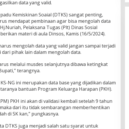
silkan data yang valid.
erpadu Kemiskinan Soaial (DTKS) sangat penting,
erus mendapat pembinaan agar bisa mengolah data
 Hj.Nuriah, Pelaksana Tugas (Plt) Dinas Sosial
erikan materi di aula Dinsos, Kamis (16/5/2024).
arus mengolah data yang valid jangan sampai terjadi
 dari pihak lain dalam mengolah data.
arus melalui musdes selanjutnya dibawa ketingkat
upati,” terangnya.
IKS-NG ini merupakan data base yang dijadikan dalam
ntaranya bantuan Program Keluarga Harapan (PKH).
M) PKH ini akan di validasi kembali setelah 9 tahun
, maka dari itu tidak sembarangan memberhentikan
ah di SK kan,” pungkasnya.
ata DTKS juga menjadi salah satu syarat untuk