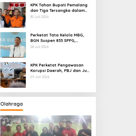
KPK Tahan Bupati Pemalang
dan Tiga Tersangka dalam
Kasus Dugaan Pemerasan
30 Juli 2026
Perketat Tata Kelola MBG,
BGN Suspen 833 SPPG,
Ratusan Di Antaranya
28 Juli 2026
Permanen
KPK Perketat Pengawasan
Korupsi Daerah, PBJ dan Jual
Beli Jabatan Jadi Target
25 Juli 2026
Utama
Olahraga